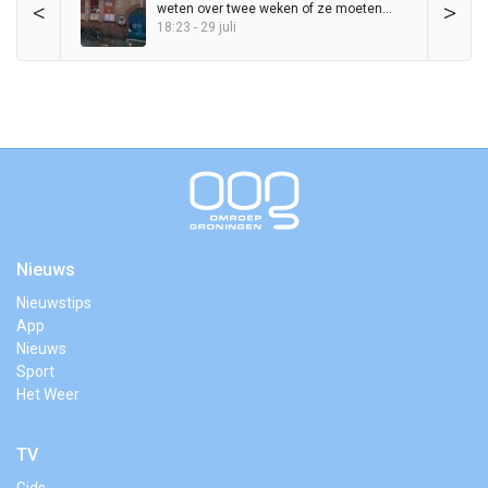
<
>
weten over twee weken of ze moeten
vertrekken
18:23 - 29 juli
Nieuws
Nieuwstips
App
Nieuws
Sport
Het Weer
TV
Gids