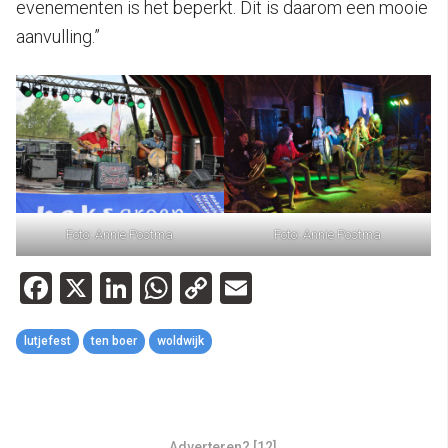
evenementen is het beperkt. Dit is daarom een mooie
aanvulling.”
Foto: Annie Postma
Foto: Annie Postma
Facebook
X
LinkedIn
WhatsApp
Copy
Email
Link
lutjefest
ten boer
woldwijk
Adverteren? [12]