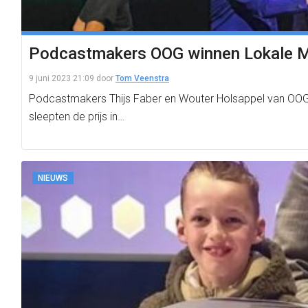
Podcastmakers OOG winnen Lokale Med
9 juni 2023 21:09
door
Tom Veenstra
Podcastmakers Thijs Faber en Wouter Holsappel van OOG zi
sleepten de prijs in…
NIEUWS