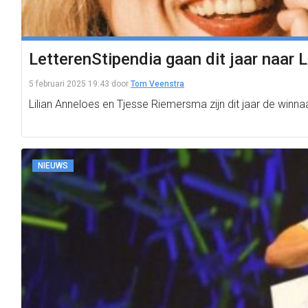
LetterenStipendia gaan dit jaar naar
5 februari 2025 19:43
door
Tom Veenstra
Lilian Anneloes en Tjesse Riemersma zijn dit jaar de win
NIEUWS