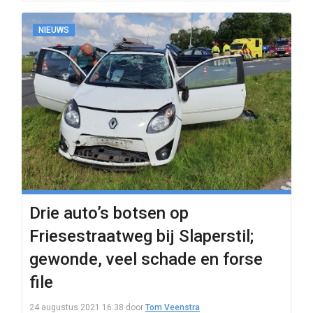
NIEUWS
Drie auto’s botsen op
Friesestraatweg bij Slaperstil;
gewonde, veel schade en forse
file
24 augustus 2021 16:38
door
Tom Veenstra