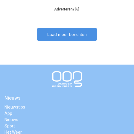
Adverteren? [6]
Laad meer berichten
Nieuws
Nieuwstips
App
Nieuws
Sport
Het Weer