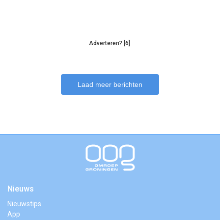
Adverteren? [6]
Laad meer berichten
Nieuws
Nieuwstips
App