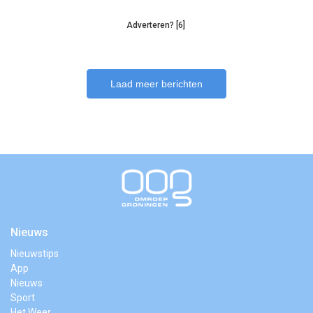
Adverteren? [6]
Laad meer berichten
Nieuws
Nieuwstips
App
Nieuws
Sport
Het Weer