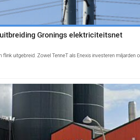
itbreiding Gronings elektriciteitsnet
en flink uitgebreid. Zowel TenneT als Enexis investeren miljard