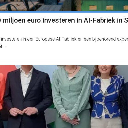
miljoen euro investeren in AI-Fabriek in 
 investeren in een Europese AI-Fabriek en een bijbehorend expe
et…