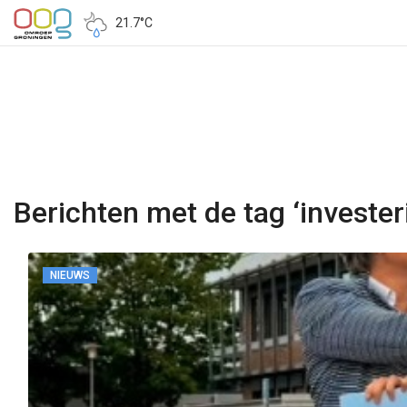
21.7°C
Berichten met de tag ‘invester
NIEUWS