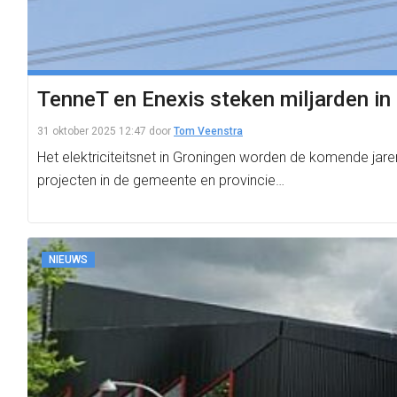
TenneT en Enexis steken miljarden in u
31 oktober 2025 12:47
door
Tom Veenstra
Het elektriciteitsnet in Groningen worden de komende jar
projecten in de gemeente en provincie…
NIEUWS