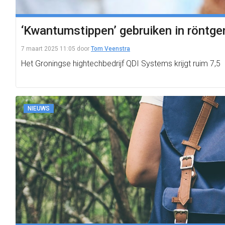
‘Kwantumstippen’ gebruiken in röntgen
7 maart 2025 11:05
door
Tom Veenstra
Het Groningse hightechbedrijf QDI Systems krijgt ruim 7,5
NIEUWS