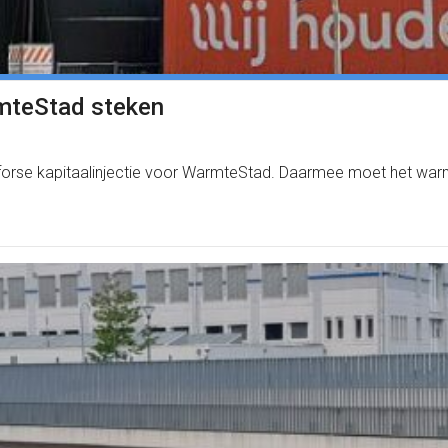
rmteStad steken
rse kapitaalinjectie voor WarmteStad. Daarmee moet het warmt