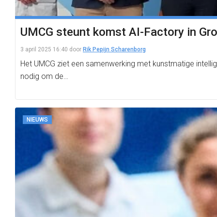
UMCG steunt komst AI-Factory in Gr
3 april 2025 16:40
door
Rik Pepijn Scharenborg
Het UMCG ziet een samenwerking met kunstmatige intellige
nodig om de…
NIEUWS