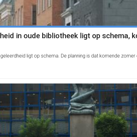
eid in oude bibliotheek ligt op schema,
tsgeleerdheid ligt op schema. De planning is dat komende zomer