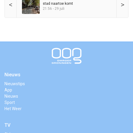
<
>
stad naartoe komt
21:56 - 29 juli
Nieuws
Nieuwstips
App
Nieuws
Sport
Het Weer
TV