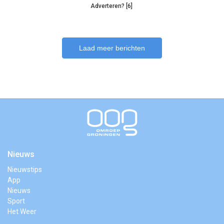
Adverteren? [6]
Laad meer berichten
Nieuws
Nieuwstips
App
Nieuws
Sport
Het Weer