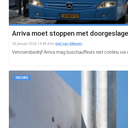
Arriva moet stoppen met doorgeslag
28 januari 2026 14:48
door
Gert van Akkeren
Vervoersbedrijf Arriva mag buschauffeurs niet continu via
NIEUWS