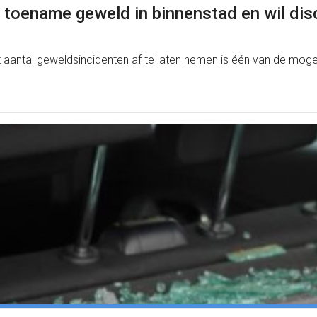
 toename geweld in binnenstad en wil dis
antal geweldsincidenten af te laten nemen is één van de mogel