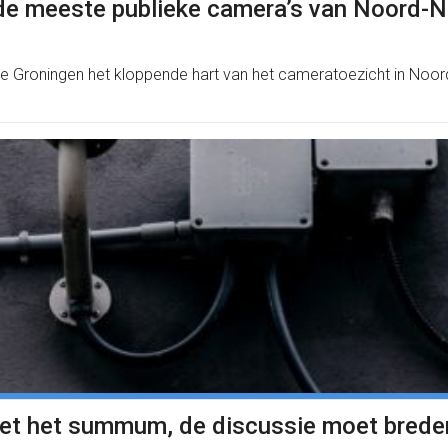
de meeste publieke camera’s van Noord-N
te Groningen het kloppende hart van het cameratoezicht in Noor
iet het summum, de discussie moet brede