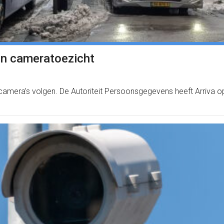
en cameratoezicht
 camera’s volgen. De Autoriteit Persoonsgegevens heeft Arriva op