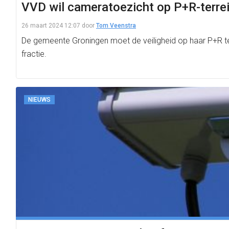
VVD wil cameratoezicht op P+R-terrein
26 maart 2024 12:07
door
Tom Veenstra
De gemeente Groningen moet de veiligheid op haar P+R ter
fractie.
NIEUWS