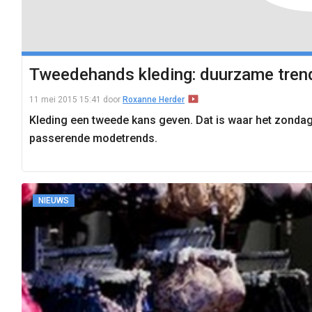
Tweedehands kleding: duurzame tren
11 mei 2015 15:41
door
Roxanne Herder
Kleding een tweede kans geven. Dat is waar het zondag
passerende modetrends.
NIEUWS