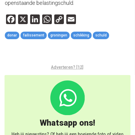
openstaande belastingschuld.
Facebook
X
LinkedIn
WhatsApp
Copy
Email
Link
donar
failissement
groningen
schikking
schuld
Adverteren? [12]
Whatsapp ons!
Heb jij nieuwstips? Of heb jij een boeiende foto of video