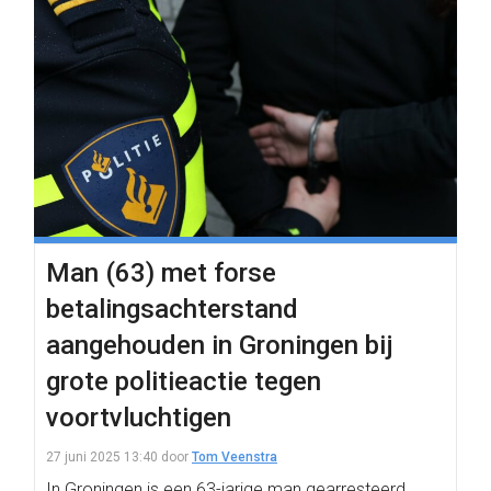
Man (63) met forse
betalingsachterstand
aangehouden in Groningen bij
grote politieactie tegen
voortvluchtigen
27 juni 2025 13:40
door
Tom Veenstra
In Groningen is een 63-jarige man gearresteerd