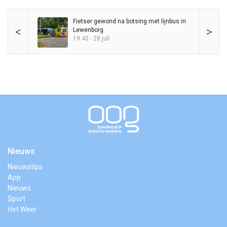
Fietser gewond na botsing met lijnbus in
<
>
Lewenborg
19:43 - 28 juli
Nieuws
Nieuwstips
App
Nieuws
Sport
Het Weer