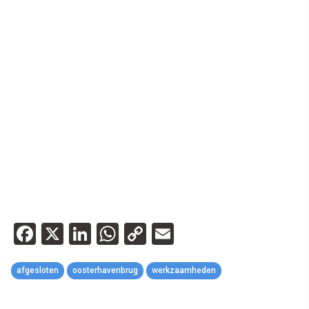
Facebook
X
LinkedIn
WhatsApp
Copy
Email
Link
afgesloten
oosterhavenbrug
werkzaamheden