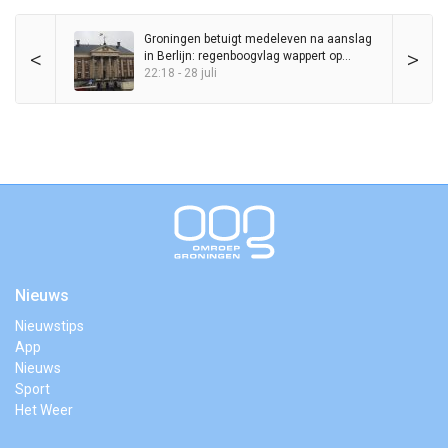
Groningen betuigt medeleven na aanslag
<
>
in Berlijn: regenboogvlag wappert op
Stadhuis
22:18 - 28 juli
Nieuws
Nieuwstips
App
Nieuws
Sport
Het Weer