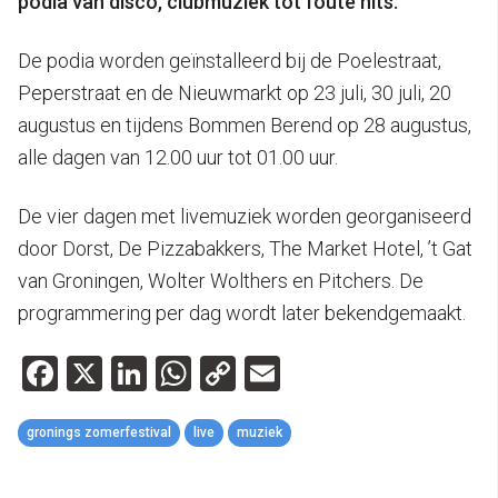
podia van disco, clubmuziek tot foute hits.
De podia worden geïnstalleerd bij de Poelestraat,
Peperstraat en de Nieuwmarkt op 23 juli, 30 juli, 20
augustus en tijdens Bommen Berend op 28 augustus,
alle dagen van 12.00 uur tot 01.00 uur.
De vier dagen met livemuziek worden georganiseerd
door Dorst, De Pizzabakkers, The Market Hotel, ’t Gat
van Groningen, Wolter Wolthers en Pitchers. De
programmering per dag wordt later bekendgemaakt.
Facebook
X
LinkedIn
WhatsApp
Copy
Email
Link
gronings zomerfestival
live
muziek