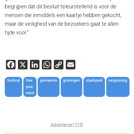
begrijpen dat dit besluit teleurstellend is voor de
mensen die inmiddels een kaartje hebben gekocht,
maar de veiligheid van de bezoekers gaat te allen
tijde voor.”
Facebook
X
LinkedIn
WhatsApp
Copy
Email
Link
festival
free
gemeente
groningen
stadspark
vergunning
your
mind
Adverteren? [12]