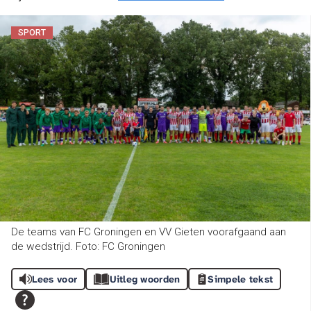
SPORT
De teams van FC Groningen en VV Gieten voorafgaand aan
de wedstrijd. Foto: FC Groningen
Lees voor
Uitleg woorden
Simpele tekst