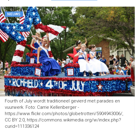
NIEUWS
Fourth of July wordt traditioneel gevierd met parades en
vuurwerk. Foto: Carrie Kellenberger -
https://www.flickr.com/photos/globetrotteri/5904943006/,
CC BY 2.0, https://commons.wikimedia.org/w/index.php?
curid=111336124