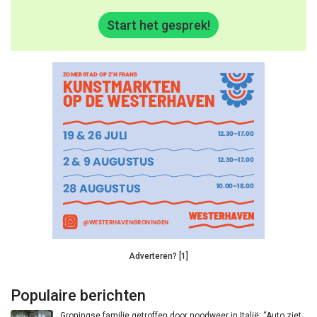
Start het gesprek!
Adverteren? [1]
Populaire berichten
Groningse familie getroffen door noodweer in Italië: “Auto ziet