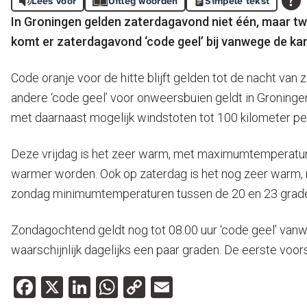
Lees voor
Uitleg woorden
Simpele tekst
In Groningen gelden zaterdagavond niet één, maar tw
komt er zaterdagavond ‘code geel’ bij vanwege de k
Code oranje voor de hitte blijft gelden tot de nacht va
andere ‘code geel’ voor onweersbuien geldt in Groning
met daarnaast mogelijk windstoten tot 100 kilometer per 
Deze vrijdag is het zeer warm, met maximumtemperature
warmer worden. Ook op zaterdag is het nog zeer warm, m
zondag minimumtemperaturen tussen de 20 en 23 graden. 
Zondagochtend geldt nog tot 08.00 uur ‘code geel’ van
waarschijnlijk dagelijks een paar graden. De eerste voo
Facebook
X
LinkedIn
WhatsApp
Copy
Email