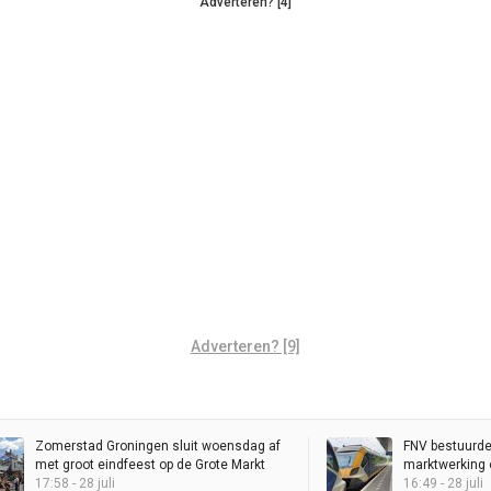
Adverteren? [4]
Adverteren? [9]
Zomerstad Groningen sluit woensdag af
FNV bestuurde
met groot eindfeest op de Grote Markt
marktwerking o
17:58 - 28 juli
Brussel
16:49 - 28 juli