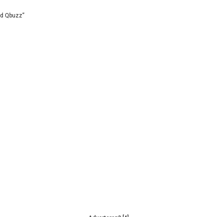
id Qbuzz”