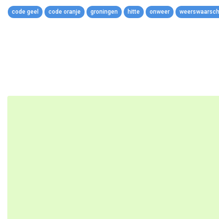
Link
code geel
code oranje
groningen
hitte
onweer
weerswaarsc