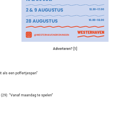
Adverteren? [1]
it als een poffertjespan”
(29): “Vanaf maandag te spelen”