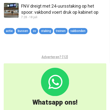
FNV dreigt met 24-uursstaking op het
spoor: vakbond voert druk op kabinet op
7:28 - 18 juli
actie
bussen
ov
staking
treinen
vakbonden
Adverteren? [12]
Whatsapp ons!