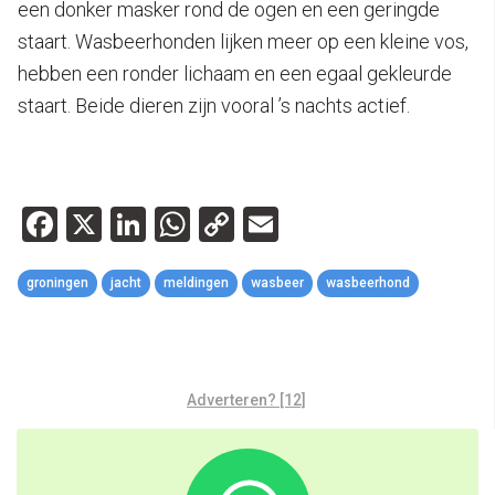
een donker masker rond de ogen en een geringde
staart. Wasbeerhonden lijken meer op een kleine vos,
hebben een ronder lichaam en een egaal gekleurde
staart. Beide dieren zijn vooral ’s nachts actief.
Facebook
X
LinkedIn
WhatsApp
Copy
Email
Link
groningen
jacht
meldingen
wasbeer
wasbeerhond
Adverteren? [12]