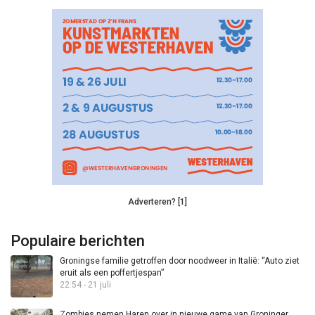
Adverteren? [1]
Populaire berichten
Groningse familie getroffen door noodweer in Italië: “Auto ziet
eruit als een poffertjespan”
22:54 - 21 juli
Zombies nemen Haren over in nieuwe game van Groninger