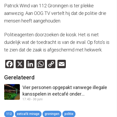
Patrick Wind van 112 Groningen is ter plekke
aanwezig. Aan OOG TV vertelt hij dat de politie drie
mensen heeft aangehouden.
Politieagenten doorzoeken de kiosk. Het is niet
duidelijk wat de toedracht is van de inval. Op foto’s is
te zien dat de zaak is afgeschermd met hekwerk.
Facebook
X
LinkedIn
WhatsApp
Copy
Email
Link
Gerelateerd
Vier personen opgepakt vanwege illegale
kansspelen in eetcafé onder
17:43 - 30 juni
Noorderstation
112
eetcafé mirage
groningen
politie