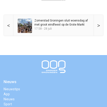
Zomerstad Groningen sluit woensdag af
<
>
met groot eindfeest op de Grote Markt
17:58 - 28 juli
Nieuws
Nieuwstips
App
Nieuws
Sport