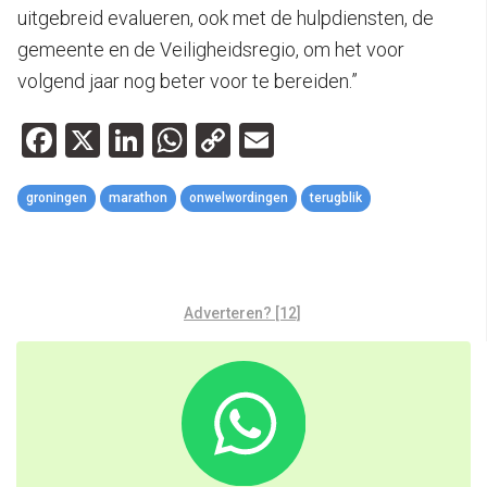
uitgebreid evalueren, ook met de hulpdiensten, de
gemeente en de Veiligheidsregio, om het voor
volgend jaar nog beter voor te bereiden.”
Facebook
X
LinkedIn
WhatsApp
Copy
Email
Link
groningen
marathon
onwelwordingen
terugblik
Adverteren? [12]