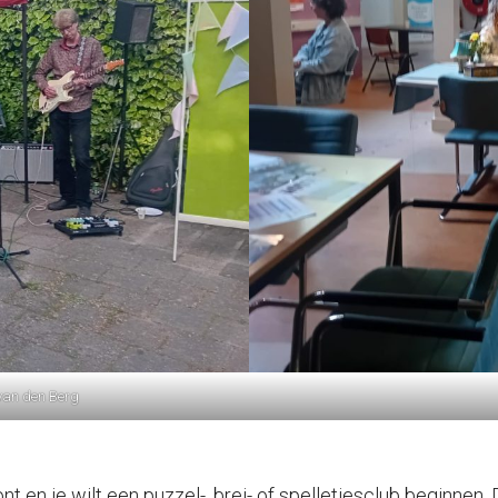
 van den Berg
oont en je wilt een puzzel-, brei- of spelletjesclub beginnen