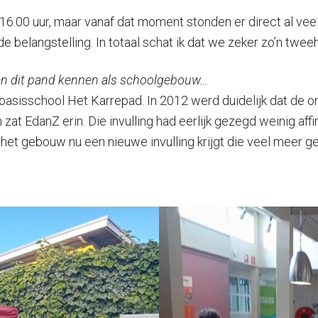
6.00 uur, maar vanaf dat moment stonden er direct al vee
ede belangstelling. In totaal schat ik dat we zeker zo’n
len dit pand kennen als schoolgebouw…
basisschool Het Karrepad. In 2012 werd duidelijk dat de o
at EdanZ erin. Die invulling had eerlijk gezegd weinig affin
 gebouw nu een nieuwe invulling krijgt die veel meer geric