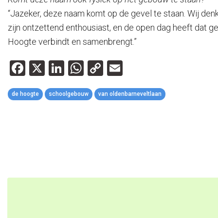
“Jazeker, deze naam komt op de gevel te staan. Wij den
zijn ontzettend enthousiast, en de open dag heeft dat ge
Hoogte verbindt en samenbrengt.”
Facebook
X
LinkedIn
WhatsApp
Copy
Email
Link
de hoogte
schoolgebouw
van oldenbarneveltlaan