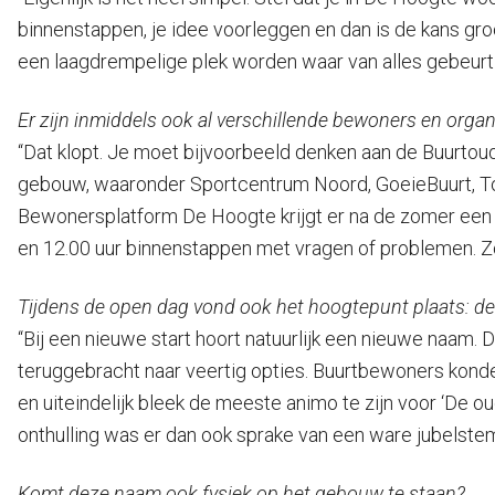
binnenstappen, je idee voorleggen en dan is de kans groot 
een laagdrempelige plek worden waar van alles gebeurt e
Er zijn inmiddels ook al verschillende bewoners en organi
“Dat klopt. Je moet bijvoorbeeld denken aan de Buurtou
gebouw, waaronder Sportcentrum Noord, GoeieBuurt, To
Bewonersplatform De Hoogte krijgt er na de zomer een 
en 12.00 uur binnenstappen met vragen of problemen. Zo
Tijdens de open dag vond ook het hoogtepunt plaats: d
“Bij een nieuwe start hoort natuurlijk een nieuwe naam. 
teruggebracht naar veertig opties. Buurtbewoners konde
en uiteindelijk bleek de meeste animo te zijn voor ‘De
onthulling was er dan ook sprake van een ware jubelste
Komt deze naam ook fysiek op het gebouw te staan?