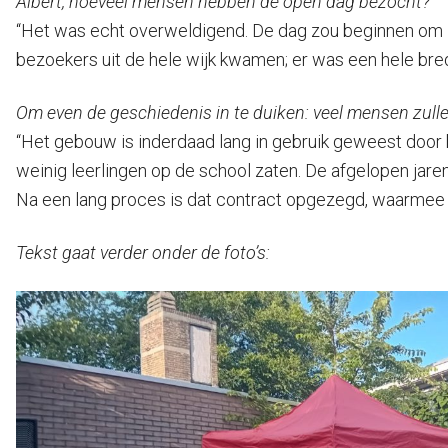
Albert, hoeveel mensen hebben de open dag bezocht?
“Het was echt overweldigend. De dag zou beginnen om 1
bezoekers uit de hele wijk kwamen; er was een hele br
Om even de geschiedenis in te duiken: veel mensen zul
“Het gebouw is inderdaad lang in gebruik geweest door 
weinig leerlingen op de school zaten. De afgelopen jaren z
Na een lang proces is dat contract opgezegd, waarmee het
Tekst gaat verder onder de foto’s: