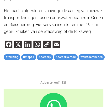
Het pad is afgesloten vanwege de aanleg van nieuwe
transportleidingen tussen drinkwaterlocaties in Onnen
en Ruischerbrug. Fietsers kunnen tot en met 19 juni
gebruikmaken van de Stadsweg of de Rijksweg.
Facebook
X
LinkedIn
WhatsApp
Copy
Email
Link
afsluiting
fietspad
noorddijk
noorddijkerpad
werkzaamheden
Adverteren? [12]