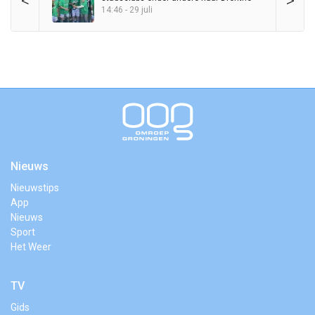
<
>
14:46 - 29 juli
Nieuws
Nieuwstips
App
Nieuws
Sport
Het Weer
TV
Gids