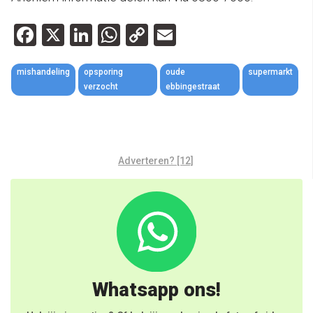
Facebook
X
LinkedIn
WhatsApp
Copy
Email
Link
mishandeling
opsporing
oude
supermarkt
verzocht
ebbingestraat
Adverteren? [12]
Whatsapp ons!