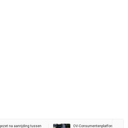
gezet na aanrijding tussen
OV-Consumentenplatform wil bete