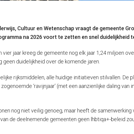
nderwijs, Cultuur en Wetenschap vraagt de gemeente Gro
ramma na 2026 voort te zetten en snel duidelijkheid te
 vier jaar kreeg de gemeente nog elk jaar 1,24 miljoen ov
g geen duidelijkheid over de komende jaren.
e rijksmiddelen, alle huidige initiatieven stilvallen. De pl
et zogenoemde ‘ravijnjaar’ (met een aanzienlijke daling va
nen nog niet veilig genoeg, maar heeft de samenwerking vi
 van de deelnemende gemeenten geen lhbtiqa+-beleid zou