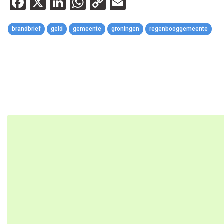
Facebook
X
LinkedIn
WhatsApp
Copy
Email
Link
brandbrief
geld
gemeente
groningen
regenbooggemeente