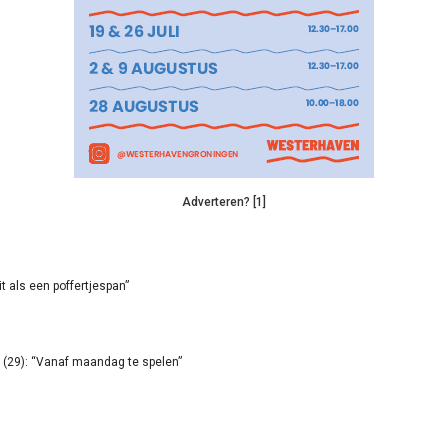
Adverteren? [1]
it als een poffertjespan”
(29): “Vanaf maandag te spelen”