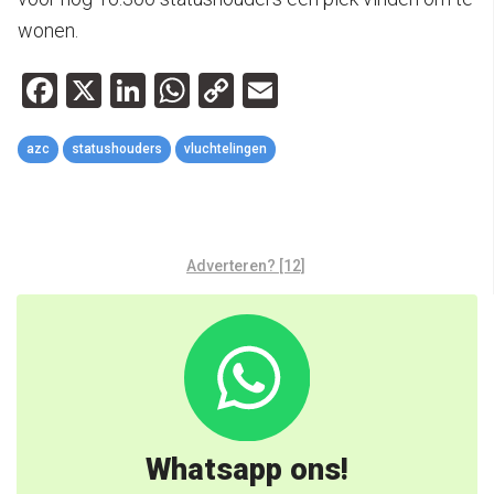
wonen.
Facebook
X
LinkedIn
WhatsApp
Copy
Email
Link
azc
statushouders
vluchtelingen
Adverteren? [12]
Whatsapp ons!