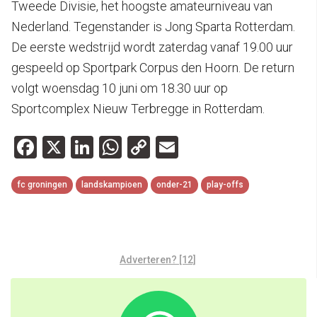
Tweede Divisie, het hoogste amateurniveau van
Nederland. Tegenstander is Jong Sparta Rotterdam.
De eerste wedstrijd wordt zaterdag vanaf 19.00 uur
gespeeld op Sportpark Corpus den Hoorn. De return
volgt woensdag 10 juni om 18.30 uur op
Sportcomplex Nieuw Terbregge in Rotterdam.
Facebook
X
LinkedIn
WhatsApp
Copy
Email
Link
fc groningen
landskampioen
onder-21
play-offs
Adverteren? [12]