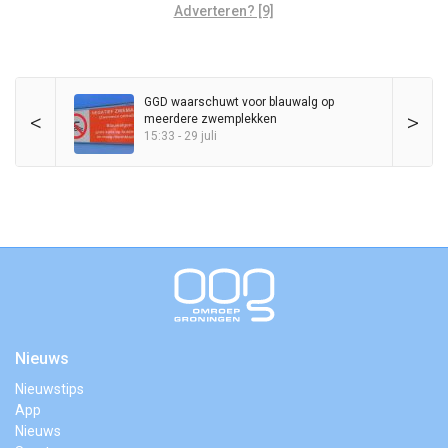
Adverteren? [9]
GGD waarschuwt voor blauwalg op
<
>
meerdere zwemplekken
15:33 - 29 juli
Nieuws
Nieuwstips
App
Nieuws