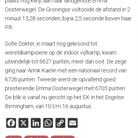
plaats nog kwijt aan haar landgenote Emma
Oosterwegel. De Groningse voltooide de afstand in 2
minuut 13,28 seconden, bijna 2,5 seconde boven haar
PR.
Sofie Dokter, in maart nog gekroond tot
wereldkampioene op de indoor vijfkamp, kwam
uiteindelijk tot 6627 punten, meer dan ooit. De zege
ging naar Annik Kaelin met een nationaal record van
6726 punten. Tweede werd de opvallend goed
presterende Emma Oosterwegel met 6705 punten.
De blik is vanaf nu gericht op het EK in het Engelse
Birmingham, van 10 t/m 16 augustus.
Facebook
X
LinkedIn
WhatsApp
Copy
Email
Link