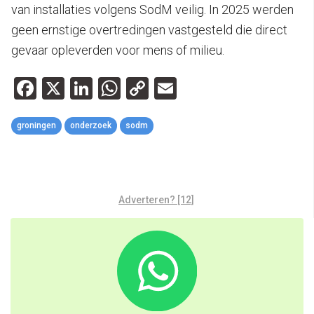
van installaties volgens SodM veilig. In 2025 werden
geen ernstige overtredingen vastgesteld die direct
gevaar opleverden voor mens of milieu.
Facebook
X
LinkedIn
WhatsApp
Copy
Email
Link
groningen
onderzoek
sodm
Adverteren? [12]