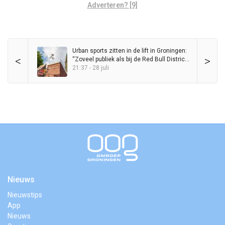
Adverteren? [9]
Urban sports zitten in de lift in Groningen:
<
>
“Zoveel publiek als bij de Red Bull District
Ride heb ik nog nooit op de Grote Markt
21:37 - 28 juli
gezien”
Nieuws
Nieuwstips
App
Nieuws