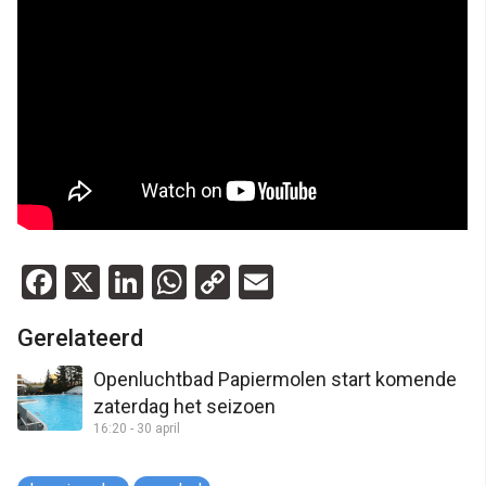
Facebook
X
LinkedIn
WhatsApp
Copy
Email
Link
Gerelateerd
Openluchtbad Papiermolen start komende
zaterdag het seizoen
16:20 - 30 april