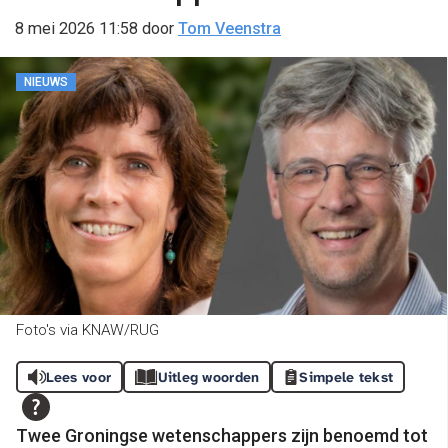
8 mei 2026 11:58
door
Tom Veenstra
NIEUWS
Foto's via KNAW/RUG
Lees voor
Uitleg woorden
Simpele tekst
Twee Groningse wetenschappers zijn benoemd tot