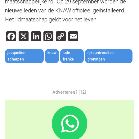
maatschappelijke rol. Op 29 september worden de
nieuwe leden van de KNAW officieel geïnstalleerd.
Het lidmaatschap geldt voor het leven.
Facebook
X
LinkedIn
WhatsApp
Copy
Email
Link
jacquelien
knaw
lude
rijksuniversiteit
scherpen
franke
groningen
Adverteren? [12]