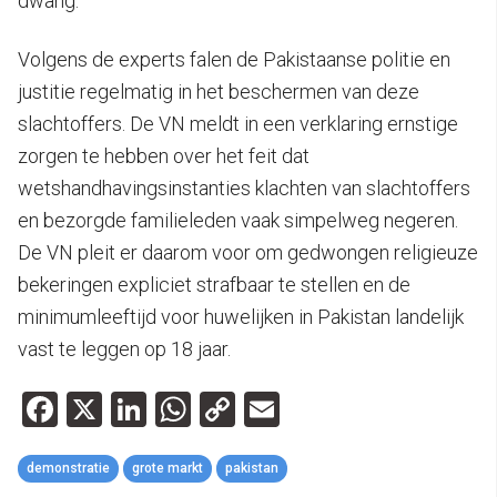
dwang.
Volgens de experts falen de Pakistaanse politie en
justitie regelmatig in het beschermen van deze
slachtoffers. De VN meldt in een verklaring ernstige
zorgen te hebben over het feit dat
wetshandhavingsinstanties klachten van slachtoffers
en bezorgde familieleden vaak simpelweg negeren.
De VN pleit er daarom voor om gedwongen religieuze
bekeringen expliciet strafbaar te stellen en de
minimumleeftijd voor huwelijken in Pakistan landelijk
vast te leggen op 18 jaar.
Facebook
X
LinkedIn
WhatsApp
Copy
Email
Link
demonstratie
grote markt
pakistan