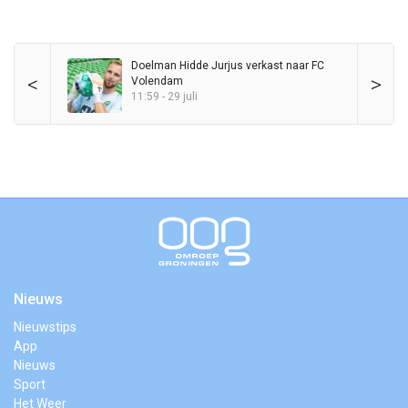
Doelman Hidde Jurjus verkast naar FC
<
>
Volendam
11:59 - 29 juli
Nieuws
Nieuwstips
App
Nieuws
Sport
Het Weer