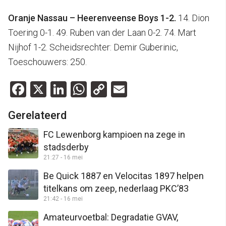
Oranje Nassau – Heerenveense Boys 1-2.
14. Dion
Toering 0-1. 49. Ruben van der Laan 0-2. 74. Mart
Nijhof 1-2. Scheidsrechter: Demir Guberinic,
Toeschouwers: 250.
Facebook
X
LinkedIn
WhatsApp
Copy
Email
Link
Gerelateerd
FC Lewenborg kampioen na zege in
stadsderby
21:27 - 16 mei
Be Quick 1887 en Velocitas 1897 helpen
titelkans om zeep, nederlaag PKC’83
21:42 - 16 mei
Amateurvoetbal: Degradatie GVAV,