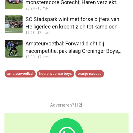
monsterscore Gorecht, Haren verziekt
23:24 - 16 mei
feestje Amicitia VMC
SC Stadspark wint met forse cijfers van
Heiligerlee en kroont zich tot kampioen
17:53 - 17 mei
Amateurvoetbal: Forward dicht bij
nacompetitie, pak slaag Groninger Boys,
18:30 - 17 mei
geen titel Groen Geel
amateurvoetbal
heerenveense boys
oranje nassau
Adverteren? [12]