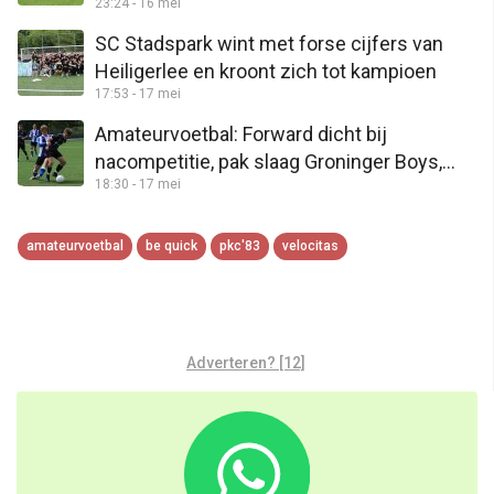
23:24 - 16 mei
feestje Amicitia VMC
SC Stadspark wint met forse cijfers van
Heiligerlee en kroont zich tot kampioen
17:53 - 17 mei
Amateurvoetbal: Forward dicht bij
nacompetitie, pak slaag Groninger Boys,
18:30 - 17 mei
geen titel Groen Geel
amateurvoetbal
be quick
pkc'83
velocitas
Adverteren? [12]