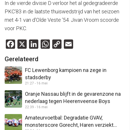
In de vierde divisie D verloor het al gedegradeerde
PKC’83 in de laatste thuiswedstrijd van het seizoen
met 4-1 van d’Olde Veste ’54. Jivan Vroom scoorde
voor PKC.
Facebook
X
LinkedIn
WhatsApp
Copy
Email
Link
Gerelateerd
FC Lewenborg kampioen na zege in
stadsderby
21:27 - 16 mei
Oranje Nassau blijft in de gevarenzone na
nederlaag tegen Heerenveense Boys
22:39 - 16 mei
Amateurvoetbal: Degradatie GVAV,
monsterscore Gorecht, Haren verziekt