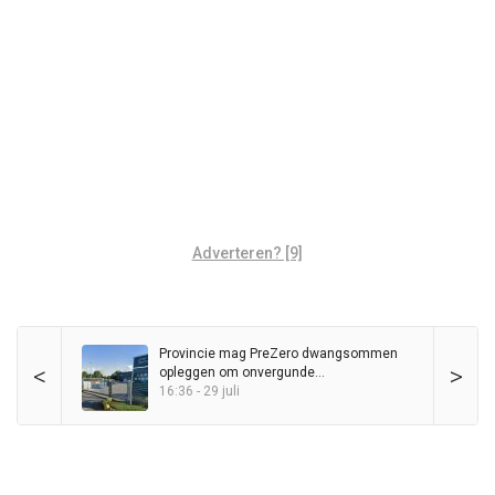
Adverteren? [9]
Provincie mag PreZero dwangsommen
<
>
opleggen om onvergunde
sorteerinstallatie
16:36 - 29 juli