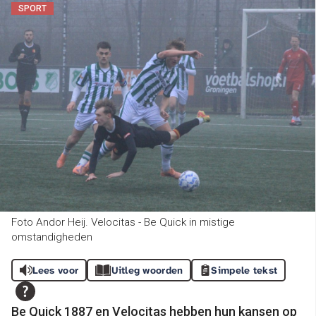
SPORT
Foto Andor Heij. Velocitas - Be Quick in mistige
omstandigheden
Lees voor
Uitleg woorden
Simpele tekst
Be Quick 1887 en Velocitas hebben hun kansen op