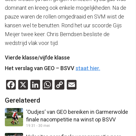
dominant en kreeg ook enkele mogelijkheden. Na de
pauze waren de rollen omgedraaid en SVM wist de
kansen wel te benutten. Rond het uur scoorde Gijs
Meijer twee keer. Chris Berndsen besliste de
wedstrijd vlak voor tijd.
Vierde klasse/vijfde klasse
Het verslag van GEO – BSVV
staat hier.
Facebook
X
LinkedIn
WhatsApp
Copy
Email
Link
Gerelateerd
‘Oudjes’ van GEO bereiken in Garmerwolde
finale nacompetitie na winst op BSVV
19:31 - 30 mei