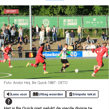
SPORT
Foto: Andor Heij. Be Quick 1887 - DETO
Lees voor
Uitleg woorden
Simpele tekst
Het is Be Quick niet gelukt de vierde divisie te