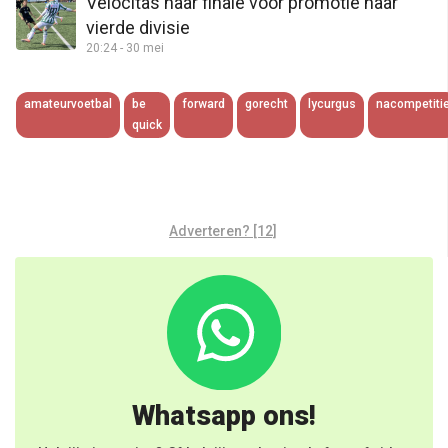
Velocitas naar finale voor promotie naar
vierde divisie
20:24 - 30 mei
amateurvoetbal
be
forward
gorecht
lycurgus
nacompetiti
quick
Adverteren? [12]
Whatsapp ons!