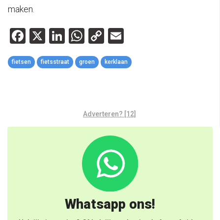
maken.
Facebook
X
LinkedIn
WhatsApp
Copy
Email
Link
fietsen
fietsstraat
groen
kerklaan
Adverteren? [12]
Whatsapp ons!