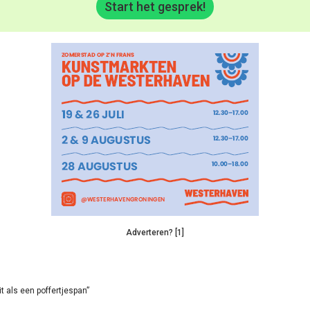
Start het gesprek!
Adverteren? [1]
it als een poffertjespan”