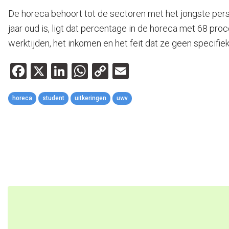
De horeca behoort tot de sectoren met het jongste per
jaar oud is, ligt dat percentage in de horeca met 68 pr
werktijden, het inkomen en het feit dat ze geen specifi
Facebook
X
LinkedIn
WhatsApp
Copy
Email
Link
horeca
student
uitkeringen
uwv