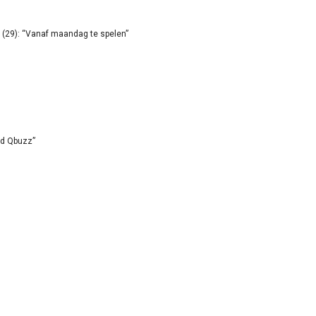
(29): “Vanaf maandag te spelen”
id Qbuzz”