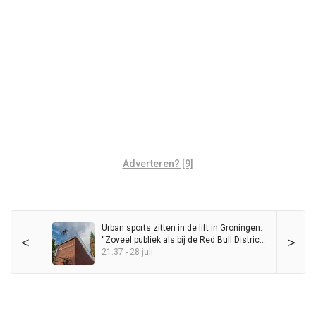
Adverteren? [9]
Urban sports zitten in de lift in Groningen:
<
>
“Zoveel publiek als bij de Red Bull District
Ride heb ik nog nooit op de Grote Markt
21:37 - 28 juli
gezien”