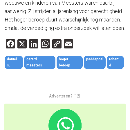
weduwe en kinderen van Meesters waren daarbij
aanwezig. Zij strijden al jarenlang voor gerechtigheid.
Het hoger beroep duurt waarschijnlijk nog maanden,
omdat de verdediging extra onderzoek wil laten doen.
Facebook
X
LinkedIn
WhatsApp
Copy
Email
Link
daniël
gerard
hoger
paddepoel
robert
s.
meesters
beroep
d
Adverteren? [12]