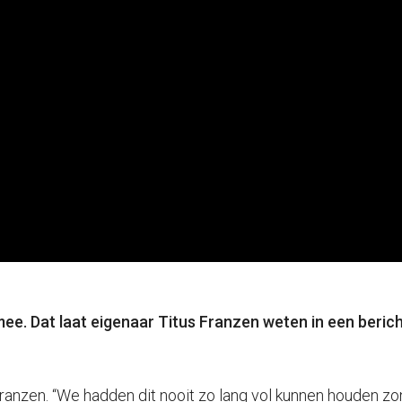
ee. Dat laat eigenaar Titus Franzen weten in een beric
 Franzen. “We hadden dit nooit zo lang vol kunnen houden z