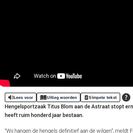
Lees voor
Uitleg woorden
Simpele tekst
Hengelsportzaak Titus Blom aan de Astraat stopt erm
heeft ruim honderd jaar bestaan.
“Wij hangen de hengels definitief aan de wilgen”, meldt