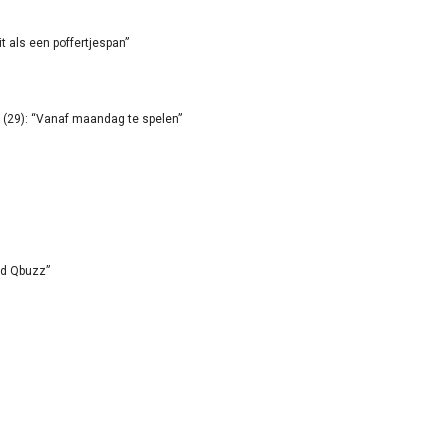
it als een poffertjespan”
(29): “Vanaf maandag te spelen”
id Qbuzz”