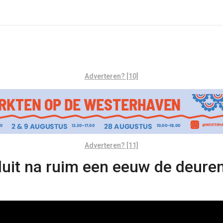
Adverteren? [10]
Adverteren? [11]
luit na ruim een eeuw de deure