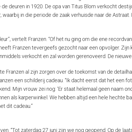
 de deuren in 1920. De opa van Titus Blom verkocht destijd
 waarbij in die periode de zaak verhuisde naar de Astraat. 
leur”, vertelt Franzen. “Of het nu ging om die ene recordva
heeft Franzen tevergeefs gezocht naar een opvolger. Zijn
 is inmiddels verkocht en zal worden gerenoveerd. De nieu
tte Franzen al zijn zorgen over de toekomst van de detail
n een schilderij cadeau. “Ik dacht eerst dat het een foto wa
bekend. Mijn vrouw zei nog: ‘Er staat helemaal geen naam o
nen als karperwinkel. We hebben altijd een hele hechte ba
et dit cadeau.”
l even. “Tot zaterdag 27 juni zijn we nog geopend. Op de laa