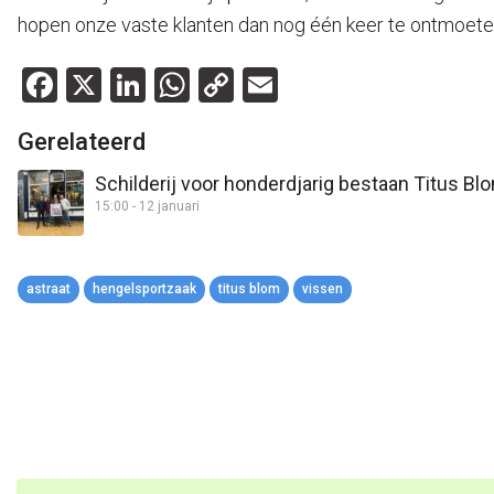
hopen onze vaste klanten dan nog één keer te ontmoeten
Facebook
X
LinkedIn
WhatsApp
Copy
Email
Link
Gerelateerd
Schilderij voor honderdjarig bestaan Titus B
15:00 - 12 januari
astraat
hengelsportzaak
titus blom
vissen