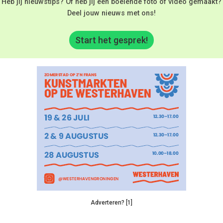
Heb jij nieuwstips? Of heb jij een boeiende foto of video gemaakt?
Deel jouw nieuws met ons!
Start het gesprek!
Adverteren? [1]