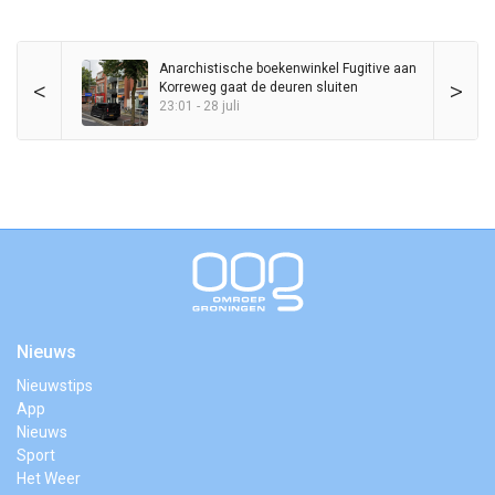
Anarchistische boekenwinkel Fugitive aan
<
>
Korreweg gaat de deuren sluiten
23:01 - 28 juli
Nieuws
Nieuwstips
App
Nieuws
Sport
Het Weer