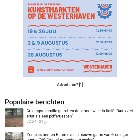
Adverteren? [1]
Populaire berichten
Groningse familie getroffen door noodweer in Italië: “Auto ziet
eruit als een poffertjespan”
22:54 - 21 juli
Zombies nemen Haren over in nieuwe game van Groninger
Justin (29): “Vanaf maandag te spelen”