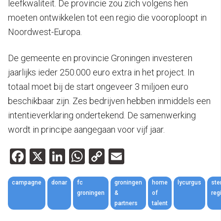
leefkwaliteit. De provincie zou zich volgens hen
moeten ontwikkelen tot een regio die vooroploopt in
Noordwest-Europa.
De gemeente en provincie Groningen investeren
jaarlijks ieder 250.000 euro extra in het project. In
totaal moet bij de start ongeveer 3 miljoen euro
beschikbaar zijn. Zes bedrijven hebben inmiddels een
intentieverklaring ondertekend. De samenwerking
wordt in principe aangegaan voor vijf jaar.
Facebook
X
LinkedIn
WhatsApp
Copy
Email
Link
campagne
donar
fc
groningen
home
lycurgus
ste
groningen
&
of
reg
partners
talent