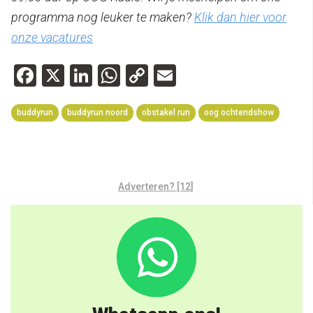
programma nog leuker te maken?
Klik dan hier voor
onze vacatures
Facebook
X
LinkedIn
WhatsApp
Copy
Email
Link
buddyrun
buddyrun noord
obstakel run
oog ochtendshow
Adverteren? [12]