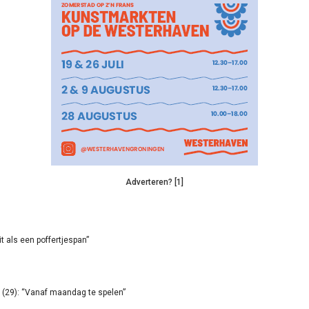
Adverteren? [1]
it als een poffertjespan”
(29): “Vanaf maandag te spelen”