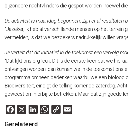
bijzondere nachtvlinders die gespot worden, hoewel die o
De activiteit is maandag begonnen. Zijn er al resultaten 
“Jazeker, ik heb al verschillende mensen op het terrein 
vermelden, is dat we bezoekers nadrukkelijk willen vrage
Je vertelt dat dit initiatief in de toekomst een vervolg mo
“Dat lijkt ons erg leuk. Dit is de eerste keer dat we hi
ontvangen worden, dan kunnen we in de toekomst ons eige
programma omheen bedenken waarbij we een bioloog of e
Biodiversiteit, eindigt de telling komende zaterdag. A
geweest om hierbij te betrekken. Maar dat zijn goede le
Facebook
X
LinkedIn
WhatsApp
Copy
Email
Link
Gerelateerd