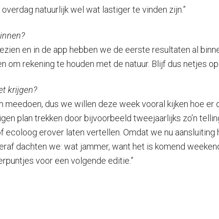
verdag natuurlijk wel wat lastiger te vinden zijn.”
binnen?
gezien en in de app hebben we de eerste resultaten al binn
n om rekening te houden met de natuur. Blijf dus netjes op 
et krijgen?
eraan meedoen, dus we willen deze week vooral kijken hoe e
n plan trekken door bijvoorbeeld tweejaarlijks zo’n tellin
coloog erover laten vertellen. Omdat we nu aansluiting h
chteraf dachten we: wat jammer, want het is komend weeken
erpuntjes voor een volgende editie.”