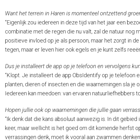
Want het terrein in Haren is momenteel ontzettend groe
“Eigenlijk zou iedereen in deze tijd van het jaar een b
combinatie met de regen die nu valt, zal de natuur nog 
positieve invloed op je als persoon, maar het zorgt in de 
tegen, maar er leven hier ook egels en je kunt zelfs ree
Dus je installeert de app op je telefoon en vervolgens kun
“Klopt. Je installeert de app ObsIdentify op je telefoon 
planten, dieren of insecten en die waarnemingen sla je op
Iedereen kan meedoen: van ervaren natuurliefhebbers to
Hopen jullie ook op waarnemingen die jullie gaan verras
“Ik denk dat die kans absoluut aanwezig is. In dit gebied 
keer, maar wellicht is het goed om dit komende herfst op
verrassingen denk, moet ik vooral aan zwammen denken.