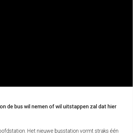
on de bus wil nemen of wil uitstappen zal dat hier
oofdstation. Het nieuwe busstation vormt straks één