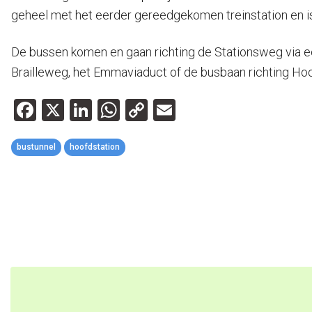
geheel met het eerder gereedgekomen treinstation en is
De bussen komen en gaan richting de Stationsweg via ee
Brailleweg, het Emmaviaduct of de busbaan richting Ho
Facebook
X
LinkedIn
WhatsApp
Copy
Email
Link
bustunnel
hoofdstation