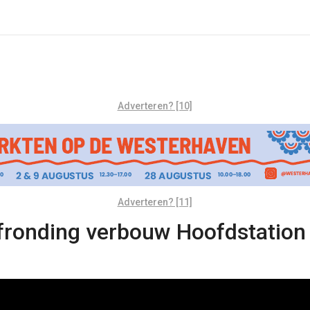
Adverteren? [10]
Adverteren? [11]
afronding verbouw Hoofdstation