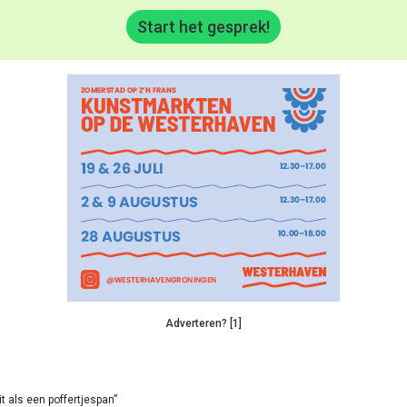
Start het gesprek!
Adverteren? [1]
it als een poffertjespan”