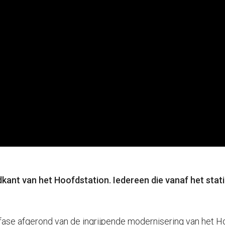
dkant van het Hoofdstation. Iedereen die vanaf het stati
fase afgerond van de ingrijpende modernisering van het H