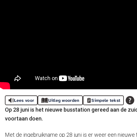
Lees voor
Uitleg woorden
Simpele tekst
Op 28 juni is het nieuwe busstation gereed aan de zui
voortaan doen.
Met de ingebruikname op 28 juni is er weer een nieuwe 