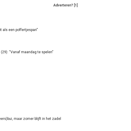
Adverteren? [1]
it als een poffertjespan”
(29): “Vanaf maandag te spelen”
rs)bui, maar zomer blijft in het zadel