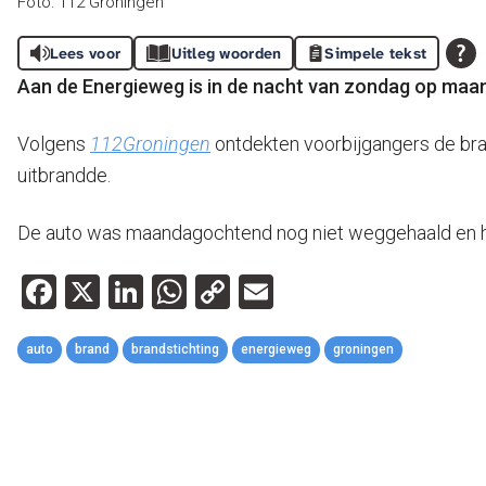
Foto: 112 Groningen
Lees voor
Uitleg woorden
Simpele tekst
Aan de Energieweg is in de nacht van zondag op maan
Volgens
112Groningen
ontdekten voorbijgangers de bran
uitbrandde.
De auto was maandagochtend nog niet weggehaald en het 
Facebook
X
LinkedIn
WhatsApp
Copy
Email
Link
auto
brand
brandstichting
energieweg
groningen