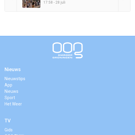
17:58 - 28 juli
Nieuws
Nieuwstips
App
Nieuws
Sport
Het Weer
TV
Gids