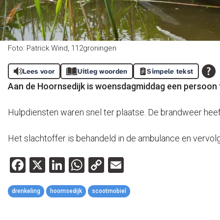
Foto: Patrick Wind, 112groningen
Lees voor
Uitleg woorden
Simpele tekst
Aan de Hoornsedijk is woensdagmiddag een persoon te
Hulpdiensten waren snel ter plaatse. De brandweer heeft
Het slachtoffer is behandeld in de ambulance en vervol
Facebook
X
LinkedIn
WhatsApp
Copy
Email
Link
drenkeling
hoornsedijk
scootmobiel