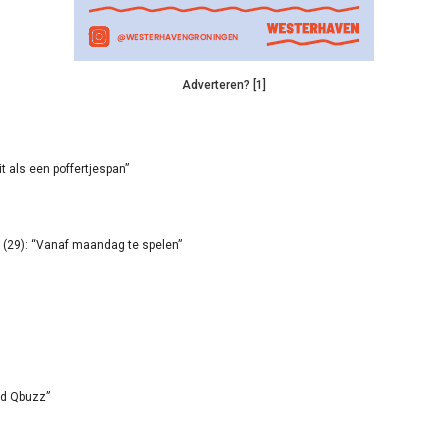
Adverteren? [1]
it als een poffertjespan”
(29): “Vanaf maandag te spelen”
id Qbuzz”